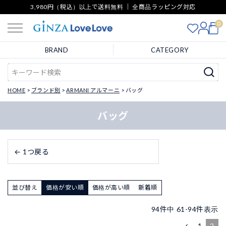
3,980円（税込）以上で送料無料 ｜ 全商品ラッピング対応
0
BRAND
CATEGORY
HOME
ブランド別
ARMANI アルマーニ
バッグ
バッグ
← 1つ戻る
並び替え
価格が安い順
価格が高い順
新着順
94
件中
61
-
94
件表示
1
2