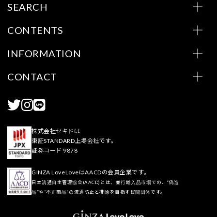
SEARCH
CONTENTS
INFORMATION
CONTACT
株式会社セキドは
東証STANDARD上場会社です。
証券コード 9878
GINZA LoveLoveはAACDの会員企業です。
日本流通自主管理協会(AACD)とは、並行輸入品市場での、“偽造
品”や“不正商品”の流通防止と排除を目指す民間団体です。