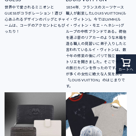
世界中で愛されるミニオンと
1854年、フランスのスーツケース
GUESSがコラボレーション！遊び
職人が創業したLOUIS VUITTON(ル
心あふれるデザインのバッグとチャ
イ・ヴィトン)。今ではLVMH(ル
ームは、コーデのアクセントにもぴ
イ・ヴィトン・モエ・ヘネシー)グ
ったり！
ループの中核ブランドである。荷物
を運ぶ昔のリアカーのような木箱を
造る職人の見習いに弟子入りしたと
言われているルイ・ヴィトンは、数
十年の修業の後にパリで独立し、ア
トリエを開きました。そこで世界初
の旅行カバンを作ったのです。それ
カートへ
が多くの女性に絶大な人気を誇る
「LOUIS VUITTON」のはじまりで
す。