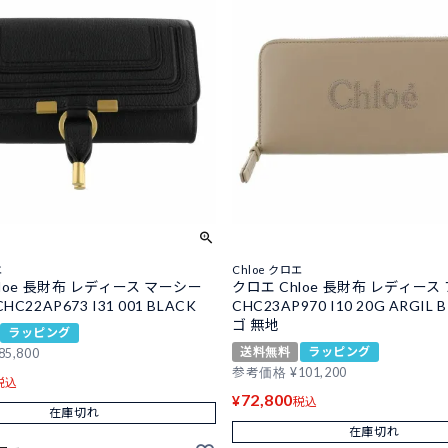
エ
Chloe クロエ
loe 長財布 レディース マーシー
クロエ Chloe 長財布 レディース
C22AP673 I31 001 BLACK
CHC23AP970 I10 20G ARGIL
ゴ 無地
ラッピング
送料無料
ラッピング
85,800
参考価格
¥
101,200
税込
72,800
¥
税込
在庫切れ
在庫切れ