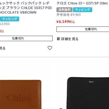
ュックサック バックパック レデ
クロエ Chloe ロー EDT/SP 30ml
ズ ブラウン CHLOE 10317 P03
送料無料
ラッピング
CHOCOLATE VBROWN
参考価格
¥
9,460
ラッピング
6,149
¥
税込
53,900
在庫切れ
税込
在庫切れ
詳細を見る
見る