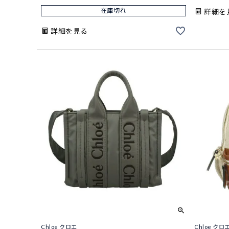
在庫切れ
詳細を
詳細を見る
Chloe クロエ
Chloe クロ