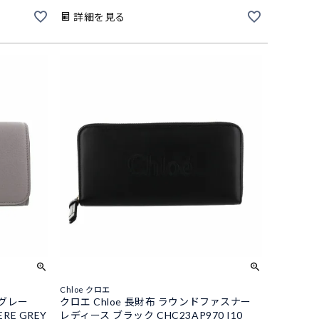
詳細を見る
Chloe クロエ
 グレー
クロエ Chloe 長財布 ラウンドファスナー
ERE GREY
レディース ブラック CHC23AP970 I10