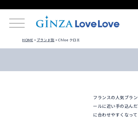
HOME
ブランド別
Chloe クロエ
フランスの人気ブラン
ールに近い手の込んだ
に合わせやすくなって