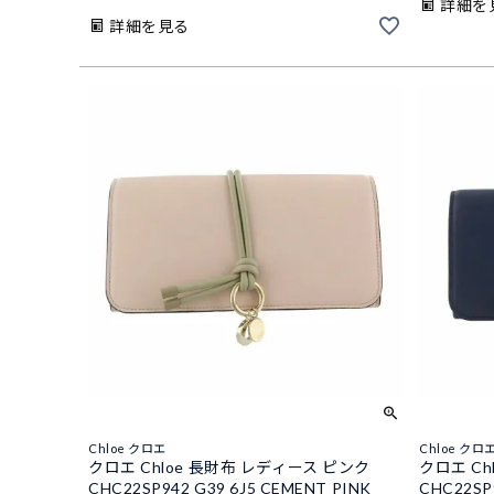
詳細を
詳細を見る
Chloe クロエ
Chloe クロ
クロエ Chloe 長財布 レディース ピンク
クロエ Ch
CHC22SP942 G39 6J5 CEMENT PINK
CHC22SP