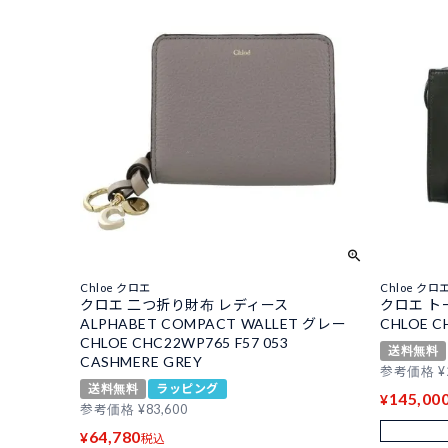
Chloe クロエ
Chloe クロ
クロエ 二つ折り財布 レディース
クロエ ト
ALPHABET COMPACT WALLET グレー
CHLOE CH
CHLOE CHC22WP765 F57 053
送料無料
CASHMERE GREY
参考価格
¥
送料無料
ラッピング
145,00
¥
参考価格
¥
83,600
64,780
¥
税込