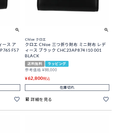
Chloe クロエ
ィース ア
クロエ Chloe 三つ折り財布 ミニ財布 レデ
65 F57
ィース ブラック CHC23AP874 I10 001
BLACK
送料無料
ラッピング
参考価格
¥
88,000
62,800
¥
税込
在庫切れ
詳細を見る