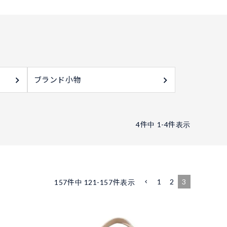
ブランド小物
4
件中
1
-
4
件表示
1
2
3
157
件中
121
-
157
件表示