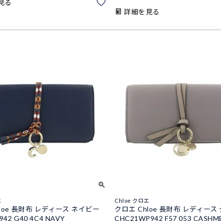
見る
詳細を見る
エ
Chloe クロエ
loe 長財布 レディース ネイビー
クロエ Chloe 長財布 レディース
942 G40 4C4 NAVY
CHC21WP942 F57 053 CASHM