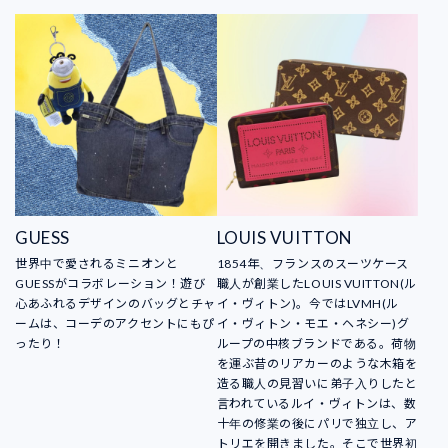
GUESS
LOUIS VUITTON
世界中で愛されるミニオンと
1854年、フランスのスーツケース
GUESSがコラボレーション！遊び
職人が創業したLOUIS VUITTON(ル
心あふれるデザインのバッグとチャ
イ・ヴィトン)。今ではLVMH(ル
ームは、コーデのアクセントにもぴ
イ・ヴィトン・モエ・ヘネシー)グ
ったり！
ループの中核ブランドである。荷物
を運ぶ昔のリアカーのような木箱を
造る職人の見習いに弟子入りしたと
言われているルイ・ヴィトンは、数
十年の修業の後にパリで独立し、ア
トリエを開きました。そこで世界初