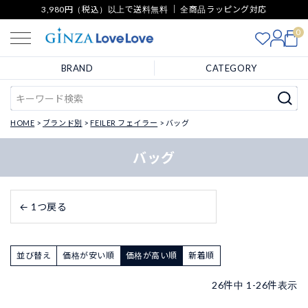
3,980円（税込）以上で送料無料 ｜ 全商品ラッピング対応
0
BRAND
CATEGORY
HOME
ブランド別
FEILER フェイラー
バッグ
バッグ
← 1つ戻る
並び替え
価格が安い順
価格が高い順
新着順
26
件中
1
-
26
件表示