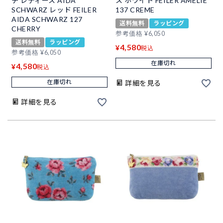
チ レディース AIDA
ス ホワイト FEILER AMELIE
SCHWARZ レッド FEILER
137 CREME
AIDA SCHWARZ 127
送料無料
ラッピング
CHERRY
参考価格
¥
6,050
送料無料
ラッピング
4,580
¥
税込
参考価格
¥
6,050
在庫切れ
4,580
¥
税込
在庫切れ
詳細を見る
詳細を見る