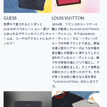
GUESS
LOUIS VUITTON
世界中で愛されるミニオンと
1854年、フランスのスーツケース
GUESSがコラボレーション！遊び
職人が創業したLOUIS VUITTON(ル
心あふれるデザインのバッグとチャ
イ・ヴィトン)。今ではLVMH(ル
ームは、コーデのアクセントにもぴ
イ・ヴィトン・モエ・ヘネシー)グ
ったり！
ループの中核ブランドである。荷物
を運ぶ昔のリアカーのような木箱を
造る職人の見習いに弟子入りしたと
言われているルイ・ヴィトンは、数
十年の修業の後にパリで独立し、ア
トリエを開きました。そこで世界初
の旅行カバンを作ったのです。それ
が多くの女性に絶大な人気を誇る
「LOUIS VUITTON」のはじまりで
す。