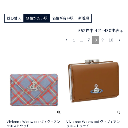
並び替え
価格が安い順
価格が高い順
新着順
552
件中
421
-
480
件表示
1
…
7
8
9
10
Vivienne Westwood ヴィヴィアン
Vivienne Westwood ヴィヴィアン
ウエストウッド
ウエストウッド