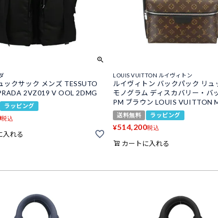
ラダ
LOUIS VUITTON ルイヴィトン
ュックサック メンズ TESSUTO
ルイヴィトン バックパック リュ
ADA 2VZ019 V OOL 2DMG
モノグラム ディスカバリー・バ
PM ブラウン LOUIS VUITTON 
ラッピング
送料無料
ラッピング
0
税込
514,200
¥
税込
に入れる
カートに入れる