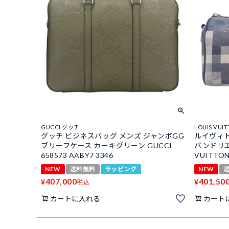
GUCCI グッチ
LOUIS VU
グッチ ビジネスバッグ メンズ ジャンボGG
ルイヴィト
ブリーフケース カーキグリーン GUCCI
バンドリエー
658573 AABY7 3346
VUITTO
NEW
送料無料
ラッピング
NEW
407,000
401,50
¥
¥
税込
カートに入れる
カート