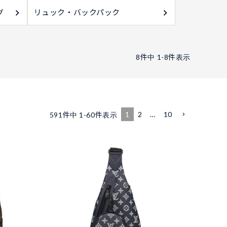
グ
リュック・バックパック
8
件中
1
-
8
件表示
1
2
…
10
591
件中
1
-
60
件表示