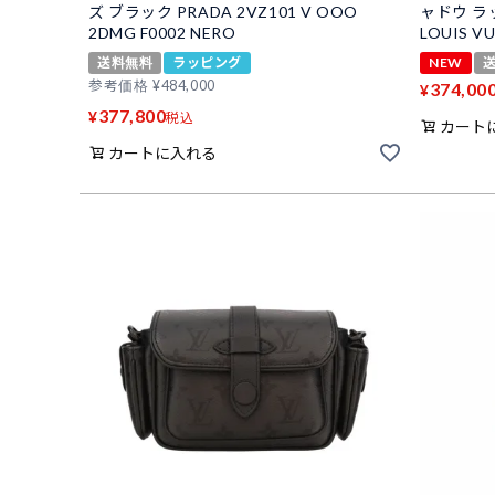
ズ ブラック PRADA 2VZ101 V OOO
ャドウ ラ
2DMG F0002 NERO
LOUIS V
送料無料
ラッピング
NEW
参考価格
¥
484,000
374,00
¥
377,800
¥
税込
カート
カートに入れる