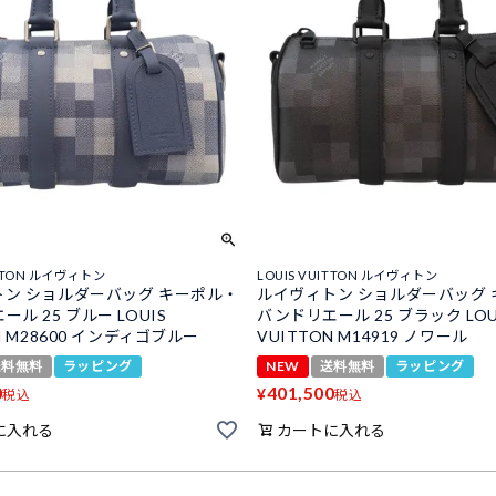
ITTON ルイヴィトン
LOUIS VUITTON ルイヴィトン
ン ショルダーバッグ キーポル・
ルイヴィトン ショルダーバッグ
ル 25 ブルー LOUIS
バンドリエール 25 ブラック LOU
N M28600 インディゴブルー
VUITTON M14919 ノワール
送料無料
ラッピング
NEW
送料無料
ラッピング
0
401,500
¥
税込
税込
に入れる
カートに入れる