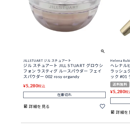
JILLSTUART ジル スチュアート
Helena R
ジル スチュアート JILL STUART グロウシ
ヘレナルビン
フォン ラスティグ ルースパウダー フェイ
ラッシュク
スパウダー 002 rosy organdy
ック #01
送料無料
5,280
¥
税込
5,280
¥
税
在庫切れ
詳細を見る
詳細を