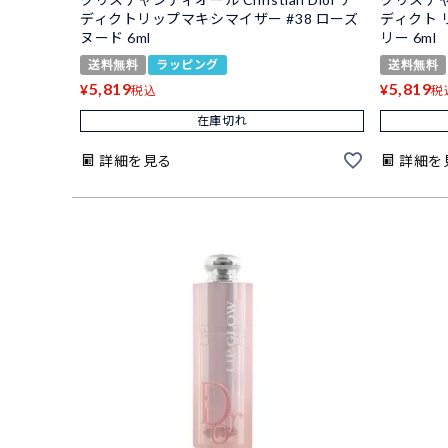
ディクトリップマキシマイザー #38 ローズ
ディクト 
ヌード 6ml
リー 6ml
送料無料
ラッピング
送料無料
5,819
5,819
¥
¥
税込
税
在庫切れ
詳細を見る
詳細を