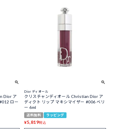
Dior ディオール
Dior ア
クリスチャンディオール Christian Dior ア
012 ロー
ディクト リップ マキシマイザー #006 ベリ
ー 6ml
送料無料
ラッピング
5,819
¥
税込