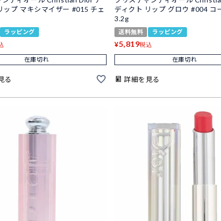
リップ マキシマイザー #015 チェ
ディクト リップ グロウ #004 
3.2g
ラッピング
送料無料
ラッピング
5,819
¥
込
税込
在庫切れ
在庫切れ
見る
詳細を見る