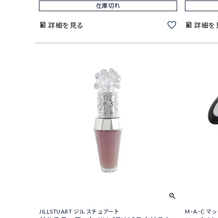
在庫切れ
詳細を見る
詳細を
JILLSTUART ジル スチュアート
M･A･C マ