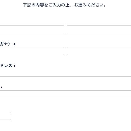
下記の内容をご入力の上、お進みください。
リガナ）
(
必
アドレス
須
)
(
必
ド
須
)
(
必
須
)
必