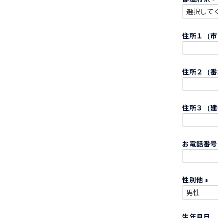
)
(
住所１（
)
住所２（
住所３（建
お電話番
性別他
(
必
生年月日
須