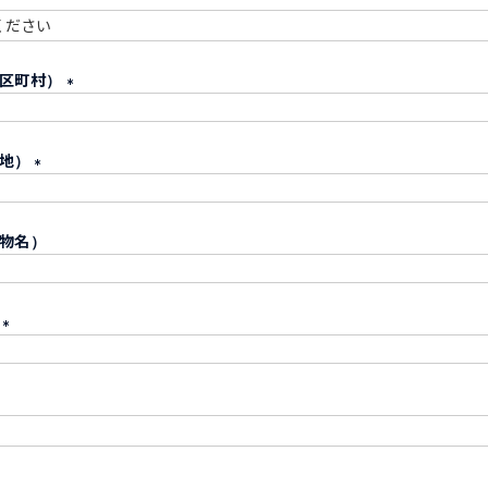
須
必
市区町村）
須
(
必
番地）
須
)
(
必
物名）
須
)
号
(
必
須
)