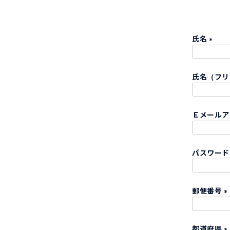
氏名
(
必
氏名（フ
須
)
Ｅメール
パスワー
郵便番号
(
都道府県