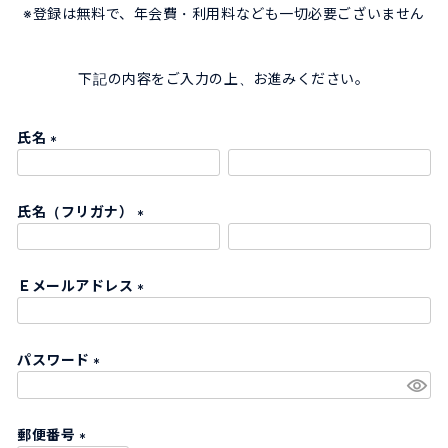
※登録は無料で、年会費・利用料なども一切必要ございません
下記の内容をご入力の上、お進みください。
氏名
(
必
氏名（フリガナ）
須
)
(
必
Ｅメールアドレス
須
)
(
必
パスワード
須
)
(
必
郵便番号
須