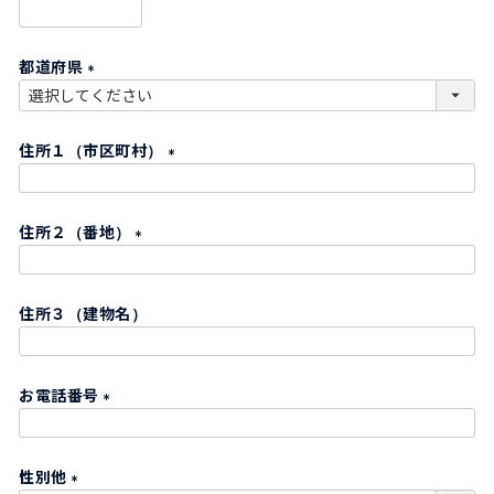
)
(
必
都道府県
須
)
(
必
住所１（市区町村）
須
)
(
必
住所２（番地）
須
)
(
必
住所３（建物名）
須
)
お電話番号
(
必
性別他
須