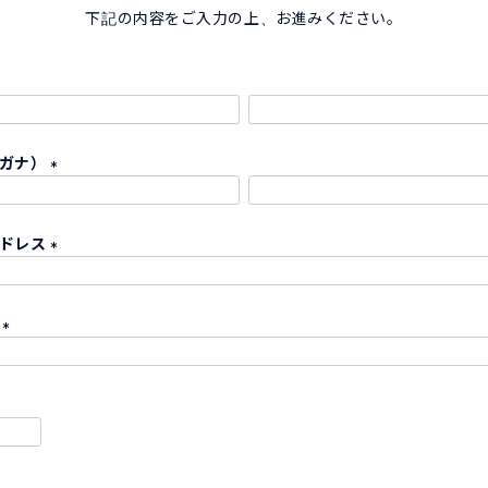
下記の内容をご入力の上、お進みください。
リガナ）
(
必
アドレス
須
)
(
必
ド
須
)
(
必
須
)
必