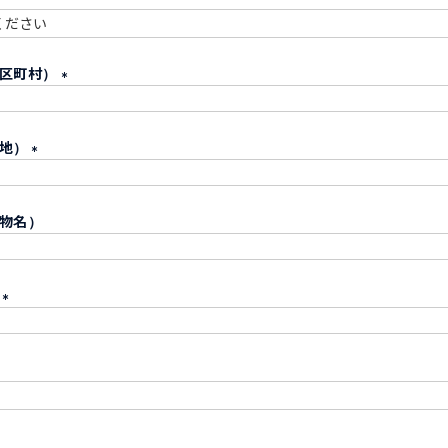
須
必
市区町村）
須
(
必
番地）
須
)
(
必
物名）
須
)
号
(
必
須
)