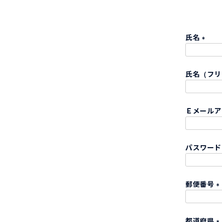
氏名
(
必
氏名（フ
須
)
Ｅメール
パスワー
郵便番号
(
都道府県