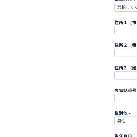
)
(
住所１（
)
住所２（
住所３（建
お電話番
性別他
(
必
生年月日
須