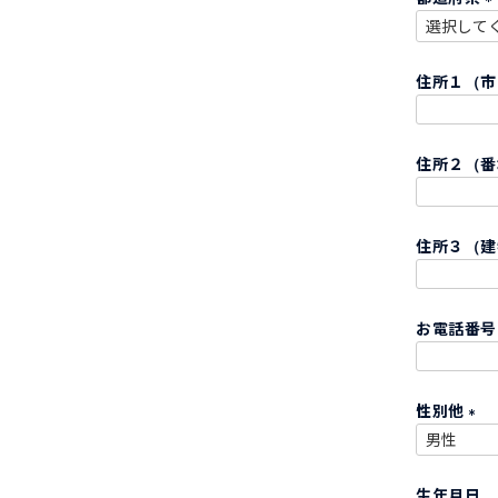
)
(
住所１（
)
住所２（
住所３（建
お電話番
性別他
(
必
生年月日
須