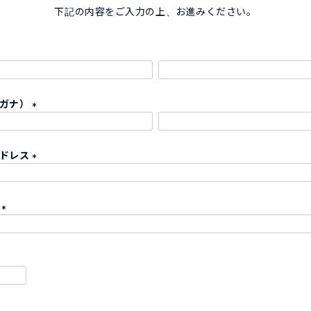
下記の内容をご入力の上、お進みください。
リガナ）
(
必
アドレス
須
)
(
必
ド
須
)
(
必
須
)
必