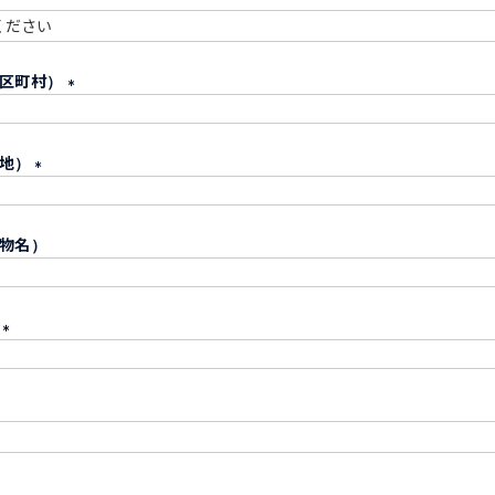
須
必
市区町村）
須
(
必
番地）
須
)
(
必
物名）
須
)
号
(
必
須
)