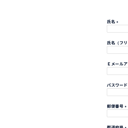
氏名
(
必
氏名（フ
須
)
Ｅメール
パスワー
郵便番号
(
都道府県