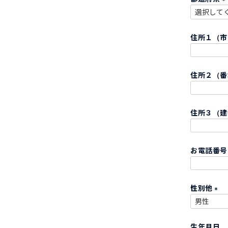
)
(
住所１（
)
住所２（
住所３（建
お電話番
性別他
(
必
生年月日
須