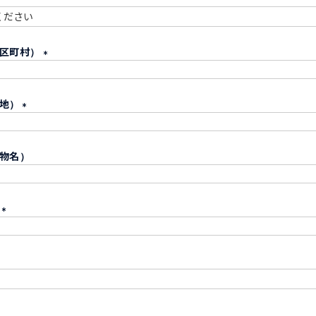
須
必
市区町村）
須
(
必
番地）
須
)
(
必
物名）
須
)
号
(
必
須
)