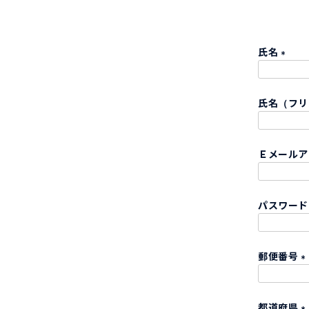
氏名
(
必
氏名（フ
須
)
Ｅメール
パスワー
郵便番号
(
都道府県