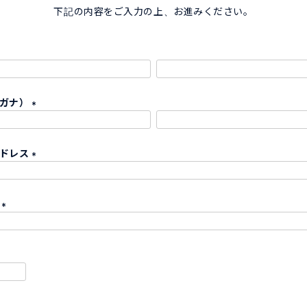
下記の内容をご入力の上、お進みください。
リガナ）
(
必
アドレス
須
)
(
必
ド
須
)
(
必
須
)
必