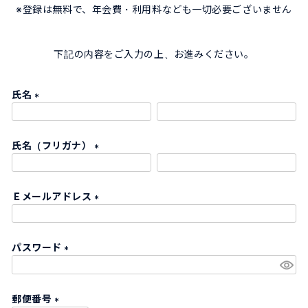
※登録は無料で、年会費・利用料なども一切必要ございません
下記の内容をご入力の上、お進みください。
氏名
(
必
氏名（フリガナ）
須
)
(
必
Ｅメールアドレス
須
)
(
必
パスワード
須
)
(
必
郵便番号
須