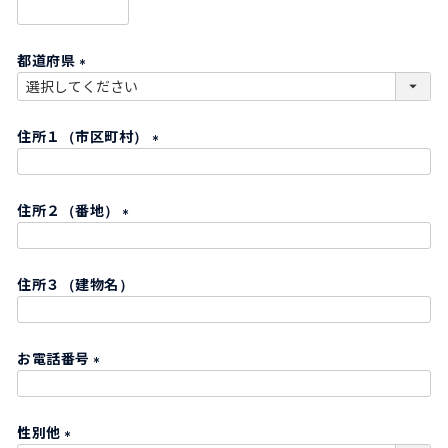
)
(
必
都道府県
須
)
(
必
住所１（市区町村）
須
)
(
必
住所２（番地）
須
)
(
必
住所３（建物名）
須
)
お電話番号
(
必
性別他
須