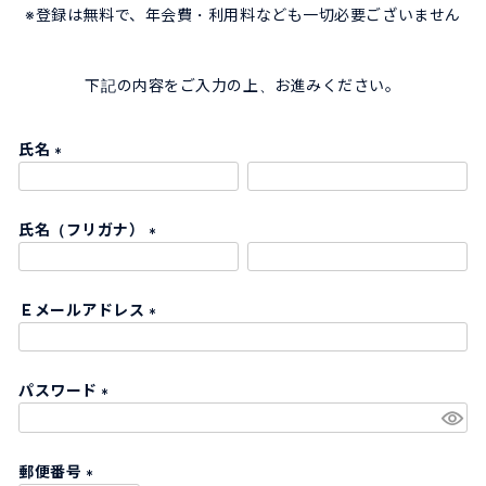
※登録は無料で、年会費・利用料なども一切必要ございません
下記の内容をご入力の上、お進みください。
氏名
(
必
氏名（フリガナ）
須
)
(
必
Ｅメールアドレス
須
)
(
必
パスワード
須
)
(
必
郵便番号
須