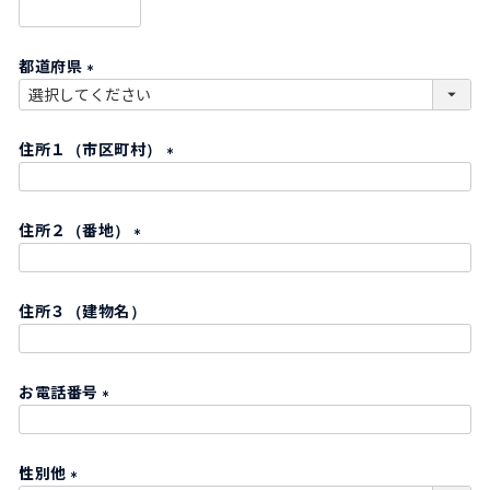
)
(
必
都道府県
須
)
(
必
住所１（市区町村）
須
)
(
必
住所２（番地）
須
)
(
必
住所３（建物名）
須
)
お電話番号
(
必
性別他
須