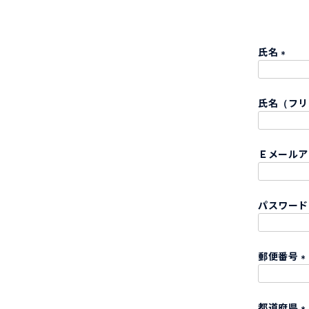
氏名
(
必
氏名（フ
須
)
Ｅメール
パスワー
郵便番号
(
都道府県