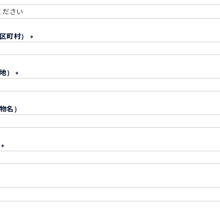
須
必
市区町村）
須
(
必
番地）
須
)
(
必
物名）
須
)
号
(
必
須
)