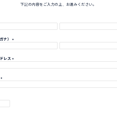
下記の内容をご入力の上、お進みください。
リガナ）
(
必
アドレス
須
)
(
必
ド
須
)
(
必
須
)
必