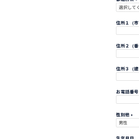
)
(
住所１（
)
住所２（
住所３（建
お電話番
性別他
(
必
生年月日
須