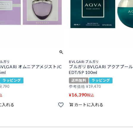
ブルガリ
BVLGARI ブルガリ
BVLGARI オムニアアメジストJC
ブルガリ BVLGARI アクアプー
5ml
EDT/SP 100ml
ラッピング
送料無料
ラッピング
9,790
参考価格
¥
19,470
16,390
¥
込
税込
に入れる
カートに入れる