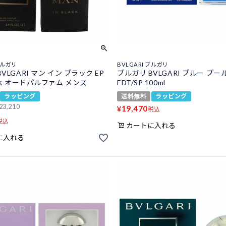
ブルガリ
BVLGARI ブルガリ
VLGARI マン イン ブラック EP
ブルガリ BVLGARI ブルー プー
 香水 オードパルファム メンズ
EDT/SP 100ml
ラッピング
送料無料
ラッピング
23,210
19,470
¥
税込
税込
カートに入れる
に入れる