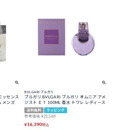
BVLGARI ブルガリ
 エッセンス
ブルガリ BVLGARI ブルガリ オムニア アメ
ム メンズ
ジスト ＥＴ 100ML 香水 トワレ レディース
送料無料
ラッピング
参考価格
¥
21,560
16,390
¥
税込