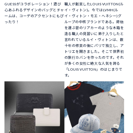
GUESSがコラボレーション！遊び
職人が創業したLOUIS VUITTON(ル
心あふれるデザインのバッグとチャ
イ・ヴィトン)。今ではLVMH(ル
ームは、コーデのアクセントにもぴ
イ・ヴィトン・モエ・ヘネシー)グ
ったり！
ループの中核ブランドである。荷物
を運ぶ昔のリアカーのような木箱を
造る職人の見習いに弟子入りしたと
言われているルイ・ヴィトンは、数
十年の修業の後にパリで独立し、ア
トリエを開きました。そこで世界初
の旅行カバンを作ったのです。それ
が多くの女性に絶大な人気を誇る
「LOUIS VUITTON」のはじまりで
す。