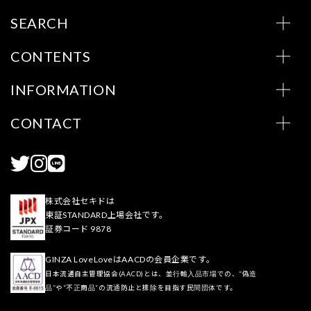
SEARCH
CONTENTS
INFORMATION
CONTACT
株式会社セキドは
東証STANDARD上場会社です。
証券コード 9878
GINZA LoveLoveはAACDの会員企業です。
日本流通自主管理協会(AACD)とは、並行輸入品市場での、“偽造
品”や“不正商品”の流通防止と排除を目指す民間団体です。