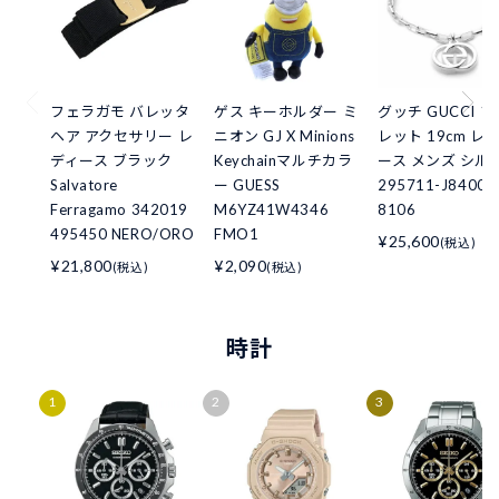
フェラガモ バレッタ
ゲス キーホルダー ミ
グッチ GUCCI 
ヘア アクセサリー レ
ニオン GJ X Minions
レット 19cm レ
ディース ブラック
Keychainマルチカラ
ース メンズ シル
Salvatore
ー GUESS
295711-J8400
Ferragamo 342019
M6YZ41W4346
8106
495450 NERO/ORO
FMO1
¥25,600
(税込)
¥21,800
¥2,090
(税込)
(税込)
時計