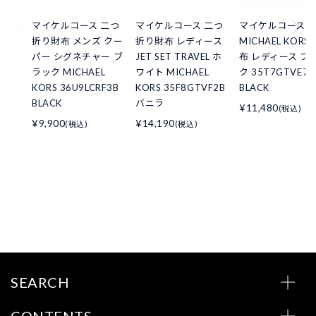
マイケルコース 二つ
マイケルコース 二つ
マイケルコース
折り財布 メンズ クー
折り財布 レディース
MICHAEL KORS
パー シグネチャー ブ
JET SET TRAVEL ホ
布 レディース ブ
ラック MICHAEL
ワイト MICHAEL
ク 35T7GTVE7L
KORS 36U9LCRF3B
KORS 35F8GTVF2B
BLACK
BLACK
バニラ
¥11,480
(税込)
¥9,900
¥14,190
(税込)
(税込)
SEARCH