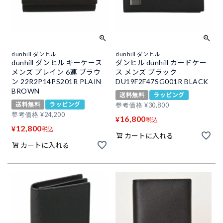
dunhill ダンヒル
dunhill ダンヒル
dunhill ダンヒル キーケース
ダンヒル dunhill カードケー
メンズ プレイン 6連 ブラウ
ス メンズ ブラック
ン 22R2P14PS201R PLAIN
DU19F2F47SG001R BLACK
BROWN
送料無料
ラッピング
送料無料
ラッピング
参考価格
¥
30,800
参考価格
¥
24,200
16,800
¥
税込
12,800
¥
税込
カートに入れる
カートに入れる