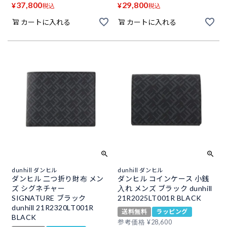
37,800
29,800
¥
¥
税込
税込
カートに入れる
カートに入れる
dunhill ダンヒル
dunhill ダンヒル
ダンヒル 二つ折り財布 メン
ダンヒル コインケース 小銭
ズ シグネチャー
入れ メンズ ブラック dunhill
SIGNATURE ブラック
21R2025LT001R BLACK
dunhill 21R2320LT001R
送料無料
ラッピング
BLACK
参考価格
¥
28,600