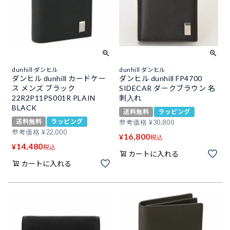
dunhill ダンヒル
dunhill ダンヒル
ダンヒル dunhill カードケー
ダンヒル dunhill FP4700
ス メンズ ブラック
SIDECAR ダークブラウン 名
22R2P11PS001R PLAIN
刺入れ
BLACK
送料無料
ラッピング
送料無料
ラッピング
参考価格
¥
30,800
参考価格
¥
22,000
16,800
¥
税込
14,480
¥
税込
カートに入れる
カートに入れる