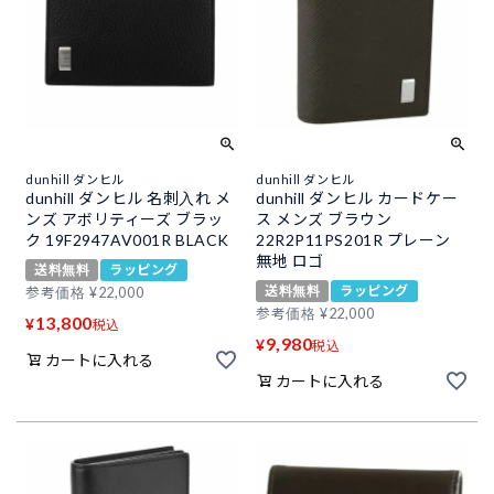
dunhill ダンヒル
dunhill ダンヒル
dunhill ダンヒル 名刺入れ メ
dunhill ダンヒル カードケー
ンズ アボリティーズ ブラッ
ス メンズ ブラウン
ク 19F2947AV001R BLACK
22R2P11PS201R プレーン
無地 ロゴ
送料無料
ラッピング
送料無料
ラッピング
参考価格
¥
22,000
参考価格
¥
22,000
13,800
¥
税込
9,980
¥
税込
カートに入れる
カートに入れる