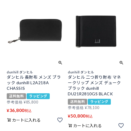
dunhill ダンヒル
dunhill ダンヒル
ダンヒル 長財布 メンズ ブラ
ダンヒル 二つ折り財布 マネ
ック dunhill L2A218A
ークリップ メンズ デューク
CHASSIS
ブラック dunhill
DU21R2810GS BLACK
送料無料
ラッピング
送料無料
ラッピング
参考価格
¥
85,800
参考価格
¥
78,100
36,800
¥
税込
50,800
¥
税込
カートに入れる
カートに入れる