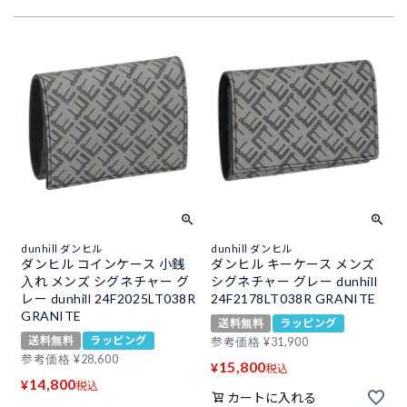
dunhill ダンヒル
dunhill ダンヒル
ダンヒル コインケース 小銭
ダンヒル キーケース メンズ
入れ メンズ シグネチャー グ
シグネチャー グレー dunhill
レー dunhill 24F2025LT038R
24F2178LT038R GRANITE
GRANITE
送料無料
ラッピング
送料無料
ラッピング
参考価格
¥
31,900
参考価格
¥
28,600
15,800
¥
税込
14,800
¥
税込
カートに入れる