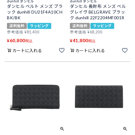
dunhill ダンヒル
dunhill ダンヒル
ダンヒル ベルト メンズ ブラ
ダンヒル 長財布 メンズ ベル
ック dunhill DU21F4A10CH
グレイヴ BELGRAVE ブラッ
BK/BK
ク dunhill 22F2204MF001R
送料無料
ラッピング
送料無料
ラッピング
参考価格
¥
81,400
参考価格
¥
68,200
60,800
41,800
¥
¥
税込
税込
カートに入れる
カートに入れる