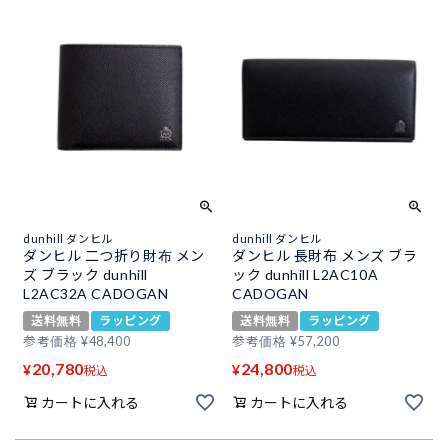
dunhill ダンヒル
dunhill ダンヒル
ダンヒル 二つ折り財布 メン
ダンヒル 長財布 メンズ ブラ
ズ ブラック dunhill
ック dunhill L2AC10A
L2AC32A CADOGAN
CADOGAN
送料無料
ラッピング
送料無料
ラッピング
参考価格
¥
48,400
参考価格
¥
57,200
20,780
24,800
¥
¥
税込
税込
カートに入れる
カートに入れる