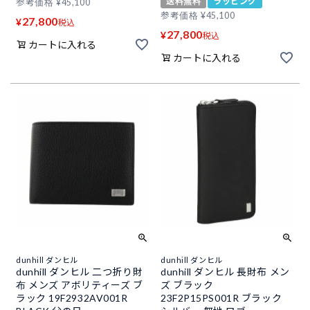
送料無料
ラッピング
参考価格
¥
45,100
参考価格
¥
45,100
27,800
¥
税込
27,800
¥
税込
カートに入れる
カートに入れる
dunhill ダンヒル
dunhill ダンヒル
dunhill ダンヒル 二つ折り財
dunhill ダンヒル 長財布 メン
布 メンズ アボリティーズ ブ
ズ ブラック
ラック 19F2932AV001R
23F2P15PS001R ブラック