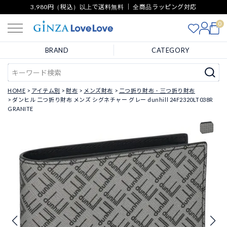
3,980円（税込）以上で送料無料 ｜ 全商品ラッピング対応
0
BRAND
CATEGORY
HOME
アイテム別
財布
メンズ財布
二つ折り財布・三つ折り財布
ダンヒル 二つ折り財布 メンズ シグネチャー グレー dunhill 24F2320LT038R
GRANITE