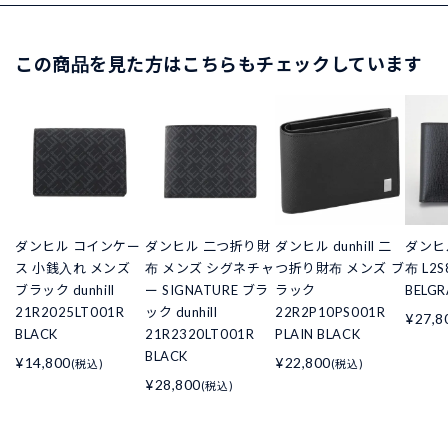
この商品を見た方はこちらもチェックしています
ダンヒル コインケー
ダンヒル 二つ折り財
ダンヒル dunhill 二
ダンヒル 
ス 小銭入れ メンズ
布 メンズ シグネチャ
つ折り財布 メンズ ブ
布 L2S
ブラック dunhill
ー SIGNATURE ブラ
ラック
BELGR
21R2025LT001R
ック dunhill
22R2P10PS001R
¥27,8
BLACK
21R2320LT001R
PLAIN BLACK
BLACK
¥14,800
¥22,800
(税込)
(税込)
¥28,800
(税込)