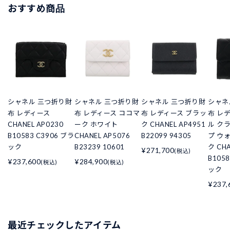
おすすめ商品
シャネル 三つ折り財
シャネル 三つ折り財
シャネル 三つ折り財
シャネ
布 レディース
布 レディース ココマ
布 レディース ブラッ
布 レ
CHANEL AP0230
ーク ホワイト
ク CHANEL AP4951
ル ク
B10583 C3906 ブラ
CHANEL AP5076
B22099 94305
プ ウ
ック
B23239 10601
ク CHA
¥271,700
(税込)
B105
¥237,600
¥284,900
(税込)
(税込)
ック
¥237,
最近チェックしたアイテム