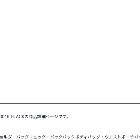
AV001R BLACKの商品詳細ページです。
ョルダーバッグ
リュック・バックパック
ボディバッグ・ウエストポーチ
バ