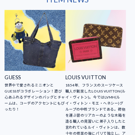
GUESS
LOUIS VUITTON
世界中で愛されるミニオンと
1854年、フランスのスーツケース
GUESSがコラボレーション！遊び
職人が創業したLOUIS VUITTON(ル
心あふれるデザインのバッグとチャ
イ・ヴィトン)。今ではLVMH(ル
ームは、コーデのアクセントにもぴ
イ・ヴィトン・モエ・ヘネシー)グ
ったり！
ループの中核ブランドである。荷物
を運ぶ昔のリアカーのような木箱を
造る職人の見習いに弟子入りしたと
言われているルイ・ヴィトンは、数
十年の修業の後にパリで独立し、ア