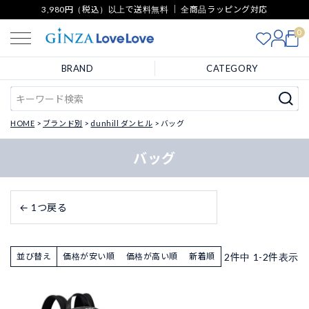
3,980円（税込）以上で送料無料 ｜ 全商品ラッピング対応
0
BRAND
CATEGORY
HOME
ブランド別
dunhill ダンヒル
バッグ
バッグ
← 1つ戻る
2
件中
1
-
2
件表示
並び替え
価格が安い順
価格が高い順
新着順