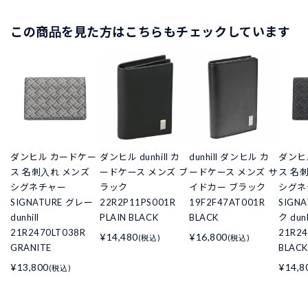
この商品を見た方はこちらもチェックしています
ダンヒル カードケー
ダンヒル dunhill カ
dunhill ダンヒル カ
ダンヒ
ス 名刺入れ メンズ
ードケース メンズ ブ
ードケース メンズ サ
ス 名
シグネチャー
ラック
イドカー ブラック
シグネ
SIGNATURE グレー
22R2P11PS001R
19F2F47AT001R
SIGN
dunhill
PLAIN BLACK
BLACK
ク dunh
21R2470LT038R
21R24
¥14,480
¥16,800
(税込)
(税込)
GRANITE
BLACK
¥13,800
¥14,8
(税込)