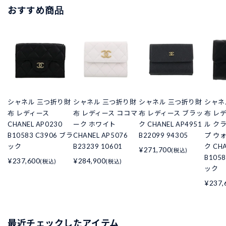
おすすめ商品
シャネル 三つ折り財
シャネル 三つ折り財
シャネル 三つ折り財
シャネ
布 レディース
布 レディース ココマ
布 レディース ブラッ
布 レ
CHANEL AP0230
ーク ホワイト
ク CHANEL AP4951
ル ク
B10583 C3906 ブラ
CHANEL AP5076
B22099 94305
プ ウ
ック
B23239 10601
ク CHA
¥271,700
(税込)
B105
¥237,600
¥284,900
(税込)
(税込)
ック
¥237,
最近チェックしたアイテム