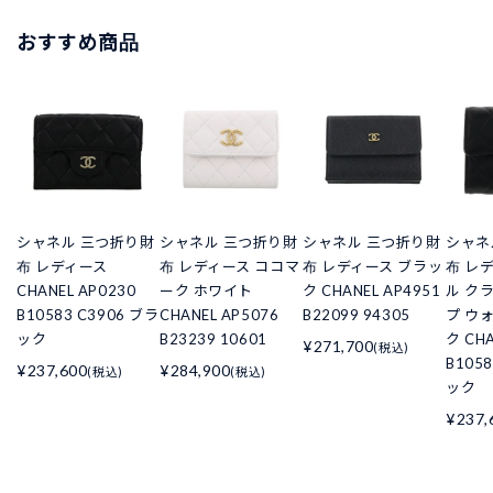
おすすめ商品
シャネル 三つ折り財
シャネル 三つ折り財
シャネル 三つ折り財
シャネ
布 レディース
布 レディース ココマ
布 レディース ブラッ
布 レ
CHANEL AP0230
ーク ホワイト
ク CHANEL AP4951
ル ク
B10583 C3906 ブラ
CHANEL AP5076
B22099 94305
プ ウ
ック
B23239 10601
ク CHA
¥271,700
(税込)
B105
¥237,600
¥284,900
(税込)
(税込)
ック
¥237,