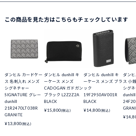
この商品を見た方はこちらもチェックしています
ダンヒル カードケー
ダンヒル dunhill キ
ダンヒル dunhill キ
ダンヒ
ス 名刺入れ メンズ
ーケース メンズ
ーケース メンズ ブラ
ス 小
シグネチャー
CADOGAN ガドガン
ック
シグネ
SIGNATURE グレー
ブラック L2Z2Z2A
19F2950AV001R
dunhill
dunhill
BLACK
BLACK
24F20
21R2470LT038R
GRANI
¥15,800
¥14,800
(税込)
(税込)
GRANITE
¥14,8
¥13,800
(税込)