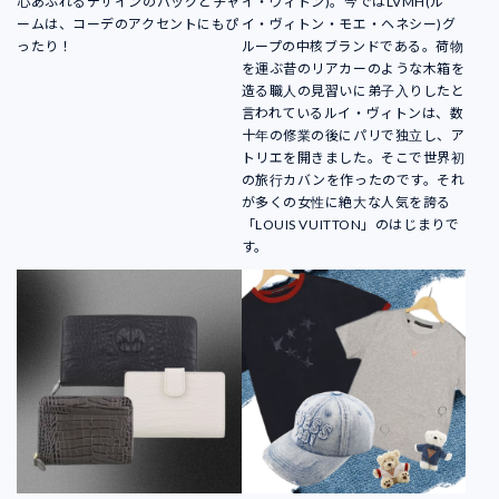
心あふれるデザインのバッグとチャ
イ・ヴィトン)。今ではLVMH(ル
ームは、コーデのアクセントにもぴ
イ・ヴィトン・モエ・ヘネシー)グ
ったり！
ループの中核ブランドである。荷物
を運ぶ昔のリアカーのような木箱を
造る職人の見習いに弟子入りしたと
言われているルイ・ヴィトンは、数
十年の修業の後にパリで独立し、ア
トリエを開きました。そこで世界初
の旅行カバンを作ったのです。それ
が多くの女性に絶大な人気を誇る
「LOUIS VUITTON」のはじまりで
す。