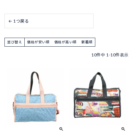
← 1つ戻る
並び替え
価格が安い順
価格が高い順
新着順
10
件中
1
-
10
件表示