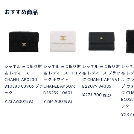
おすすめ商品
シャネル 三つ折り財
シャネル 三つ折り財
シャネル 三つ折り財
シャネ
布 レディース
布 レディース ココマ
布 レディース ブラッ
布 レ
CHANEL AP0230
ーク ホワイト
ク CHANEL AP4951
ル ク
B10583 C3906 ブラ
CHANEL AP5076
B22099 94305
プ ウ
ック
B23239 10601
ク CHA
¥271,700
(税込)
B105
¥237,600
¥284,900
(税込)
(税込)
ック
¥237,