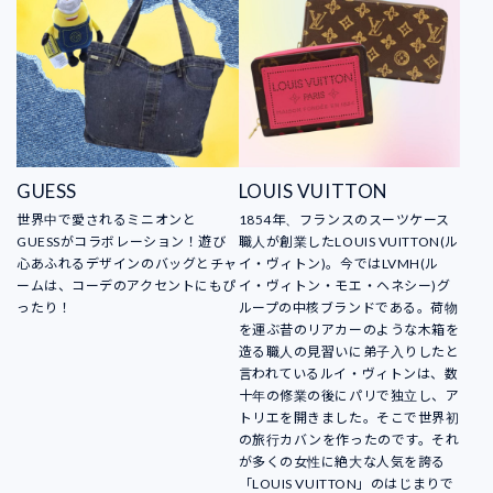
GUESS
LOUIS VUITTON
世界中で愛されるミニオンと
1854年、フランスのスーツケース
GUESSがコラボレーション！遊び
職人が創業したLOUIS VUITTON(ル
心あふれるデザインのバッグとチャ
イ・ヴィトン)。今ではLVMH(ル
ームは、コーデのアクセントにもぴ
イ・ヴィトン・モエ・ヘネシー)グ
ったり！
ループの中核ブランドである。荷物
を運ぶ昔のリアカーのような木箱を
造る職人の見習いに弟子入りしたと
言われているルイ・ヴィトンは、数
十年の修業の後にパリで独立し、ア
トリエを開きました。そこで世界初
の旅行カバンを作ったのです。それ
が多くの女性に絶大な人気を誇る
「LOUIS VUITTON」のはじまりで