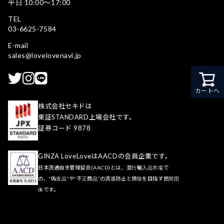
平日 10:00〜17:00
TEL
03-6625-7584
E-mail
sales@lovelovenavi.jp
カートへ
株式会社セキドは
東証STANDARD上場会社です。
証券コード 9878
GINZA LoveLoveはAACDの会員企業です。
日本流通自主管理協会(AACD)とは、並行輸入品市場で
の、“偽造品”や“不正商品”の流通防止と排除を目指す民間団
体です。