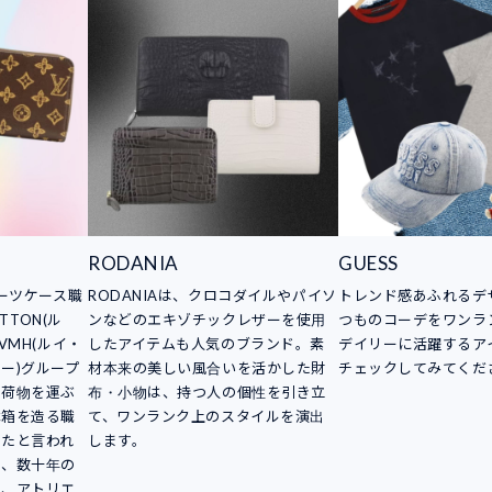
RODANIA
GUESS
スーツケース職
RODANIAは、クロコダイルやパイソ
トレンド感あふれるデ
TTON(ル
ンなどのエキゾチックレザーを使用
つものコーデをワンラ
VMH(ルイ・
したアイテムも人気のブランド。素
デイリーに活躍するア
ー)グループ
材本来の美しい風合いを活かした財
チェックしてみてくだ
。荷物を運ぶ
布・小物は、持つ人の個性を引き立
木箱を造る職
て、ワンランク上のスタイルを演出
したと言われ
します。
は、数十年の
し、アトリエ