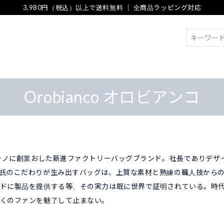
3,980円（税込）以上で送料無料 ｜ 全商品ラッピング対応
検索
Orobianco オロビアンコ
ミラノに創業おした新進ファクトリーバッグブランド。社長でありデザ
氏のこだわりが生み出すバッグは、上質な素材と熟練の職人技から
ドに製品を提供する等、その実力は既に世界で証明されている。時
くのファンを魅了して止まない。