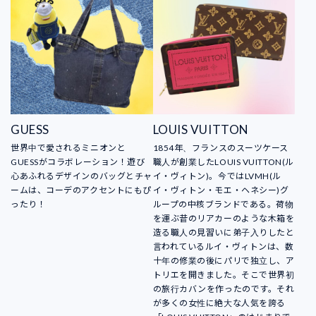
GUESS
LOUIS VUITTON
世界中で愛されるミニオンと
1854年、フランスのスーツケース
GUESSがコラボレーション！遊び
職人が創業したLOUIS VUITTON(ル
心あふれるデザインのバッグとチャ
イ・ヴィトン)。今ではLVMH(ル
ームは、コーデのアクセントにもぴ
イ・ヴィトン・モエ・ヘネシー)グ
ったり！
ループの中核ブランドである。荷物
を運ぶ昔のリアカーのような木箱を
造る職人の見習いに弟子入りしたと
言われているルイ・ヴィトンは、数
十年の修業の後にパリで独立し、ア
トリエを開きました。そこで世界初
の旅行カバンを作ったのです。それ
が多くの女性に絶大な人気を誇る