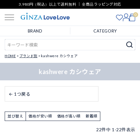
3,980円（税込）以上で送料無料 ｜ 全商品ラッピング対応
0
BRAND
CATEGORY
HOME
ブランド別
kashwere カシウェア
kashwere カシウェア
← 1つ戻る
並び替え
価格が安い順
価格が高い順
新着順
22
件中
1
-
22
件表示