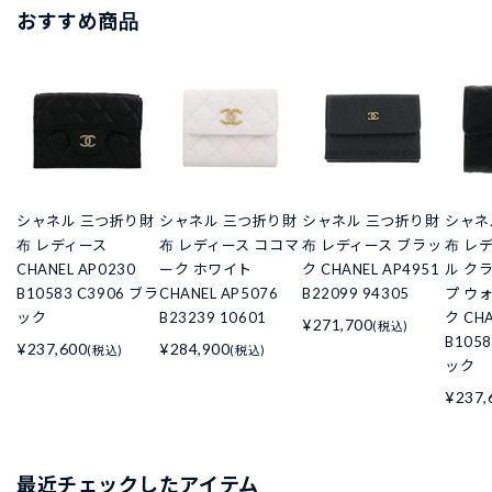
おすすめ商品
シャネル 三つ折り財
シャネル 三つ折り財
シャネル 三つ折り財
シャネ
布 レディース
布 レディース ココマ
布 レディース ブラッ
布 レ
CHANEL AP0230
ーク ホワイト
ク CHANEL AP4951
ル ク
B10583 C3906 ブラ
CHANEL AP5076
B22099 94305
プ ウ
ック
B23239 10601
ク CHA
¥271,700
(税込)
B105
¥237,600
¥284,900
(税込)
(税込)
ック
¥237,
最近チェックしたアイテム