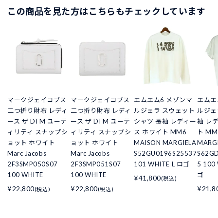
この商品を見た方はこちらもチェックしています
マークジェイコブス
マークジェイコブス
エムエム6 メゾンマ
エムエ
二つ折り財布 レディ
二つ折り財布 レディ
ルジェラ スウェット
ルジェ
ース ザ DTM ユーテ
ース ザ DTM ユーテ
シャツ 長袖 レディー
袖 レ
ィリティ スナップシ
ィリティ スナップシ
ス ホワイト MM6
ト MM
ョット ホワイト
ョット ホワイト
MAISON MARGIELA
MARG
Marc Jacobs
Marc Jacobs
S52GU0196S25537
S62G
2F3SMP050S07
2F3SMP051S07
101 WHITE L ロゴ
5 100
100 WHITE
100 WHITE
ゴ
¥41,800
(税込)
¥22,800
¥22,800
¥21,8
(税込)
(税込)