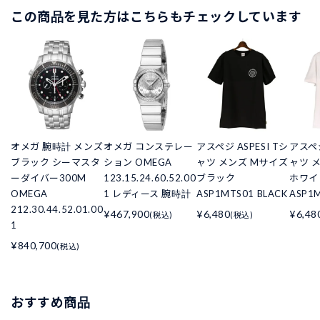
この商品を見た方はこちらもチェックしています
オメガ 腕時計 メンズ
オメガ コンステレー
アスペジ ASPESI Tシ
アスペジ
ブラック シーマスタ
ション OMEGA
ャツ メンズ Mサイズ
ャツ 
ーダイバー300M
123.15.24.60.52.00
ブラック
ホワイ
OMEGA
1 レディース 腕時計
ASP1MTS01 BLACK
ASP1
212.30.44.52.01.00
¥467,900
¥6,480
¥6,48
(税込)
(税込)
1
¥840,700
(税込)
おすすめ商品