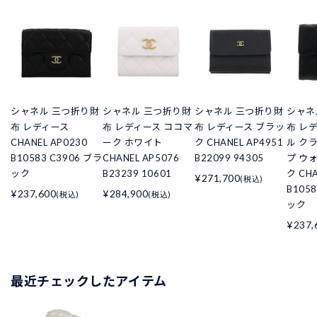
シャネル 三つ折り財
シャネル 三つ折り財
シャネル 三つ折り財
シャネ
布 レディース
布 レディース ココマ
布 レディース ブラッ
布 レ
CHANEL AP0230
ーク ホワイト
ク CHANEL AP4951
ル ク
B10583 C3906 ブラ
CHANEL AP5076
B22099 94305
プ ウ
ック
B23239 10601
ク CHA
¥271,700
(税込)
B105
¥237,600
¥284,900
(税込)
(税込)
ック
¥237,
最近チェックしたアイテム