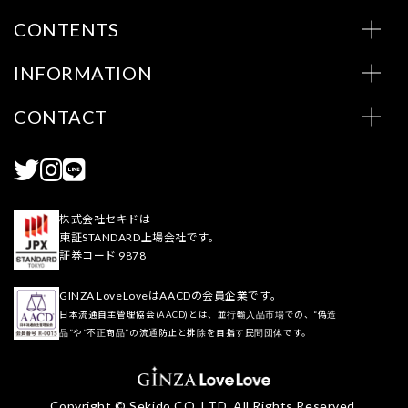
CONTENTS
INFORMATION
CONTACT
株式会社セキドは
東証STANDARD上場会社です。
証券コード 9878
GINZA LoveLoveはAACDの会員企業です。
日本流通自主管理協会(AACD)とは、並行輸入品市場での、“偽造
品”や“不正商品”の流通防止と排除を目指す民間団体です。
Copyright © Sekido CO.,LTD. All Rights Reserved.