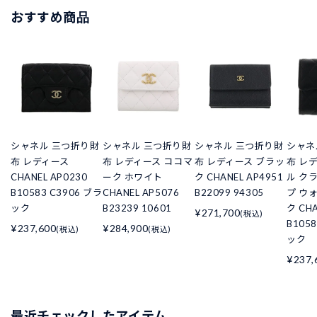
おすすめ商品
シャネル 三つ折り財
シャネル 三つ折り財
シャネル 三つ折り財
シャネ
布 レディース
布 レディース ココマ
布 レディース ブラッ
布 レ
CHANEL AP0230
ーク ホワイト
ク CHANEL AP4951
ル ク
B10583 C3906 ブラ
CHANEL AP5076
B22099 94305
プ ウ
ック
B23239 10601
ク CHA
¥271,700
(税込)
B105
¥237,600
¥284,900
(税込)
(税込)
ック
¥237,
最近チェックしたアイテム