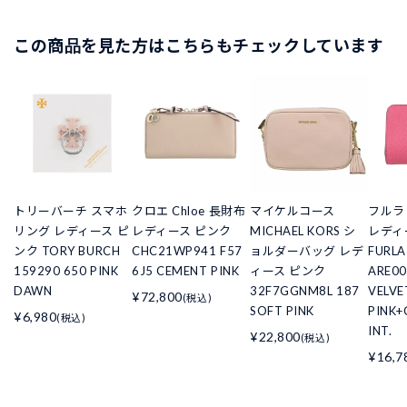
この商品を見た方はこちらもチェックしています
トリーバーチ スマホ
クロエ Chloe 長財布
マイケルコース
フルラ
リング レディース ピ
レディース ピンク
MICHAEL KORS シ
レディ
ンク TORY BURCH
CHC21WP941 F57
ョルダーバッグ レデ
FURLA
159290 650 PINK
6J5 CEMENT PINK
ィース ピンク
ARE00
DAWN
32F7GGNM8L 187
VELVE
¥72,800
(税込)
SOFT PINK
PINK+
¥6,980
(税込)
INT.
¥22,800
(税込)
¥16,7