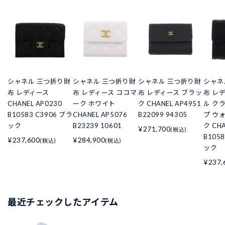
シャネル 三つ折り財
シャネル 三つ折り財
シャネル 三つ折り財
シャネ
布 レディース
布 レディース ココマ
布 レディース ブラッ
布 レ
CHANEL AP0230
ーク ホワイト
ク CHANEL AP4951
ル ク
B10583 C3906 ブラ
CHANEL AP5076
B22099 94305
プ ウ
ック
B23239 10601
ク CHA
¥271,700
(税込)
B105
¥237,600
¥284,900
(税込)
(税込)
ック
¥237,
最近チェックしたアイテム