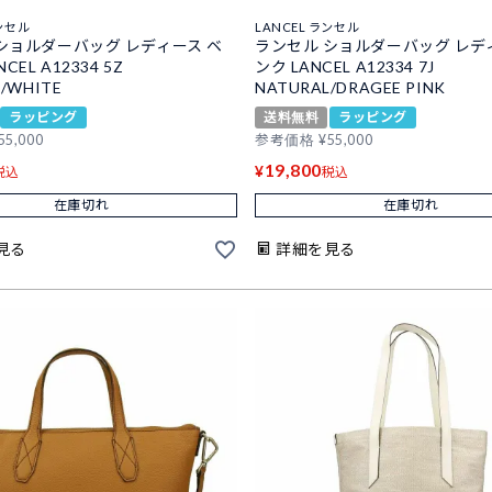
ランセル
LANCEL ランセル
ショルダーバッグ レディース ベ
ランセル ショルダーバッグ レデ
CEL A12334 5Z
ンク LANCEL A12334 7J
/WHITE
NATURAL/DRAGEE PINK
ラッピング
送料無料
ラッピング
55,000
参考価格
¥
55,000
19,800
¥
税込
税込
在庫切れ
在庫切れ
見る
詳細を見る