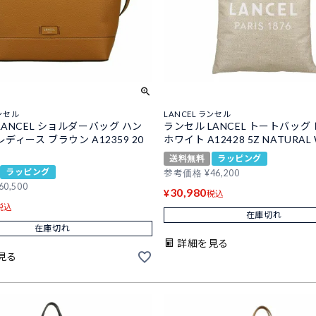
ランセル
LANCEL ランセル
LANCEL ショルダーバッグ ハン
ランセル LANCEL トートバッグ
ディース ブラウン A12359 20
ホワイト A12428 5Z NATURAL 
送料無料
ラッピング
ラッピング
参考価格
¥
46,200
60,500
30,980
¥
税込
税込
在庫切れ
在庫切れ
詳細を見る
見る