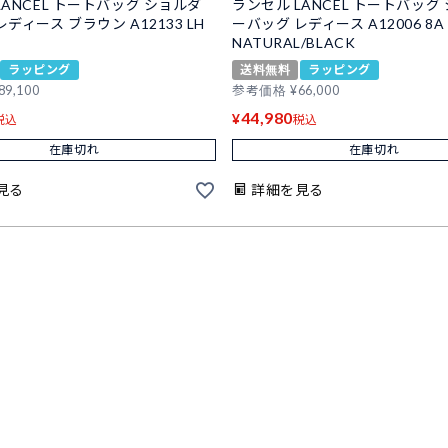
LANCEL トートバッグ ショルダ
ランセル LANCEL トートバッグ
ディース ブラウン A12133 LH
ーバッグ レディース A12006 8A
NATURAL/BLACK
ラッピング
送料無料
ラッピング
89,100
参考価格
¥
66,000
44,980
¥
税込
税込
在庫切れ
在庫切れ
見る
詳細を見る