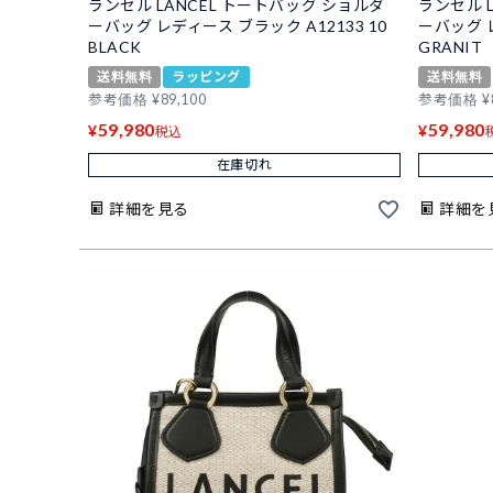
ランセル LANCEL トートバッグ ショルダ
ランセル 
ーバッグ レディース ブラック A12133 10
ーバッグ レ
BLACK
GRANIT
送料無料
ラッピング
送料無料
参考価格
¥
89,100
参考価格
¥
59,980
59,980
¥
¥
税込
在庫切れ
詳細を見る
詳細を