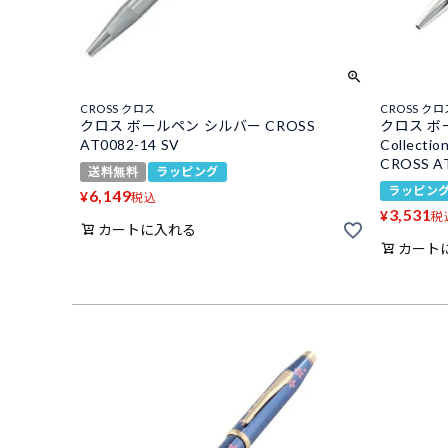
CROSS クロス
CROSS クロ
クロス ボールペン シルバー CROSS
クロス ボール
AT0082-14 SV
Collec
CROSS A
送料無料
ラッピング
ラッピン
6,149
¥
税込
3,531
¥
税
カートに入れる
カート