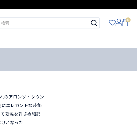
0
まれのアロンゾ・タウン
用にエレガントな装飾
して妥協を許さぬ細部
駆けとなった