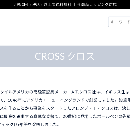
3,980円（税込）以上で送料無料 ｜ 全商品ラッピング対応
検索
CROSS クロス
タイルアメリカの高級筆記具メーカーA.T.クロス社は、イギリス生
て、1846年にアメリカ・ニューイングランドで創業しました。鉛筆
スを作ることから事業をスタートしたアロンゾ・Ｔ・クロスは、決
に最高を追求する真摯な姿勢で、20世紀に登場したボールペンの先
フィック)万年筆を発明しました。