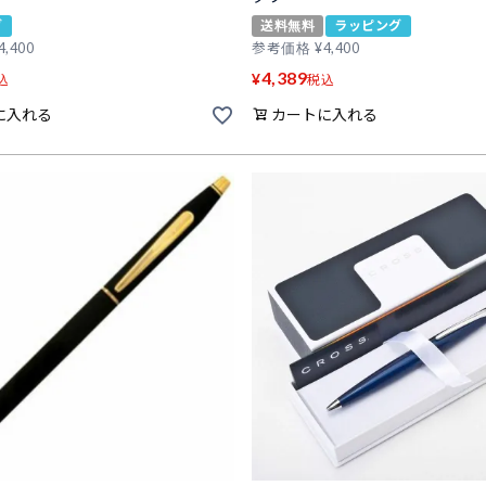
グ
送料無料
ラッピング
4,400
参考価格
¥
4,400
4,389
¥
込
税込
に入れる
カートに入れる