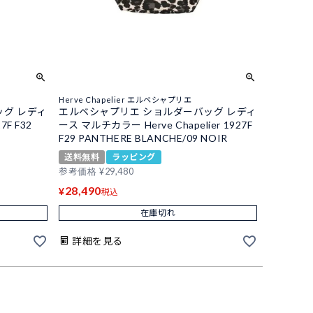
Herve Chapelier エルベシャプリエ
グ レディ
エルベシャプリエ ショルダーバッグ レディ
7F F32
ース マルチカラー Herve Chapelier 1927F
F29 PANTHERE BLANCHE/09 NOIR
送料無料
ラッピング
参考価格
¥
29,480
28,490
¥
税込
在庫切れ
詳細を見る