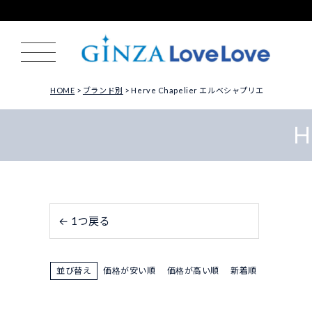
HOME
ブランド別
Herve Chapelier エルベシャプリエ
H
← 1つ戻る
並び替え
価格が安い順
価格が高い順
新着順