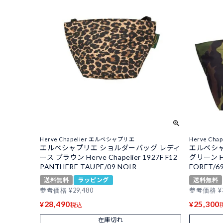
Herve Chapelier エルベシャプリエ
Herve Ch
エルベシャプリエ ショルダーバッグ レディ
エルベシャ
ース ブラウン Herve Chapelier 1927F F12
グリーン Her
PANTHERE TAUPE/09 NOIR
FORET/6
送料無料
ラッピング
送料無料
参考価格
¥
29,480
参考価格
¥
28,490
25,300
¥
¥
税込
在庫切れ