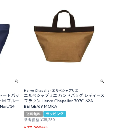
Herve Chapelier エルベシャプリエ
 トートバッ
エルベシャプリエ ハンドバッグ レディース
トM ブルー
ブラウン Herve Chapelier 707C 62A
 Nuit/14
BEIGE/69 MOKA
送料無料
ラッピング
参考価格
¥
38,280
37,290
¥