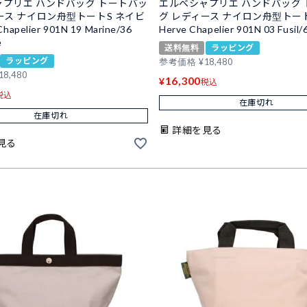
プリエ ハンドバッグ トートバッ
エルベシャプリエ ハンドバッグ
ース ナイロン舟型トートS ネイビ
グ レディース ナイロン舟型トート
hapelier 901N 19 Marine/36
Herve Chapelier 901N 03 Fusil/
e
送料無料
ラッピング
ラッピング
参考価格
¥
18,480
18,480
16,300
¥
税込
税込
在庫切れ
在庫切れ
詳細を見る
見る