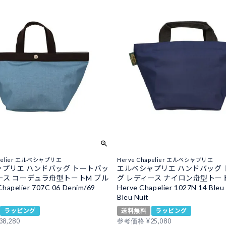
apelier エルベシャプリエ
Herve Chapelier エルベシャプリエ
プリエ ハンドバッグ トートバッ
エルベシャプリエ ハンドバッグ
ース コーデュラ舟型トートM ブル
グ レディース ナイロン舟型トー
Chapelier 707C 06 Denim/69
Herve Chapelier 1027N 14 Bleu
Bleu Nuit
ラッピング
送料無料
ラッピング
38,280
参考価格
¥
25,080