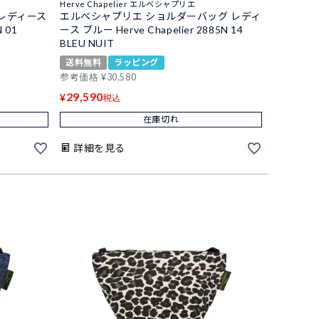
Herve Chapelier エルベシャプリエ
レディース
エルベシャプリエ ショルダーバッグ レディ
 01
ース ブルー Herve Chapelier 2885N 14
BLEU NUIT
送料無料
ラッピング
参考価格
¥
30,580
29,590
¥
税込
在庫切れ
詳細を見る