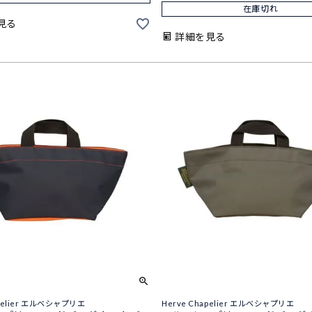
在庫切れ
見る
詳細を見る
apelier エルベシャプリエ
Herve Chapelier エルベシャプリエ