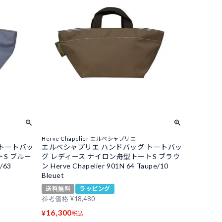
Herve Chapelier エルベシャプリエ
 トートバッ
エルベシャプリエ ハンドバッグ トートバッ
S ブルー
グ レディース ナイロン舟型トートS ブラウ
m/63
ン Herve Chapelier 901N 64 Taupe/10
Bleuet
送料無料
ラッピング
参考価格
¥
18,480
16,300
¥
税込