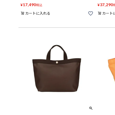
17,490
37,290
¥
¥
税込
カートに入れる
カート