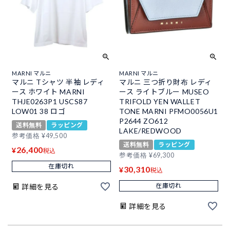
MARNI マルニ
MARNI マルニ
マルニ Tシャツ 半袖 レディ
マルニ 三つ折り財布 レディ
ース ホワイト MARNI
ース ライトブルー MUSEO
THJE0263P1 USCS87
TRIFOLD YEN WALLET
LOW01 38 ロゴ
TONE MARNI PFMO0056U1
P2644 ZO612
送料無料
ラッピング
LAKE/REDWOOD
参考価格
¥
49,500
送料無料
ラッピング
26,400
¥
税込
参考価格
¥
69,300
在庫切れ
30,310
¥
税込
在庫切れ
詳細を見る
詳細を見る