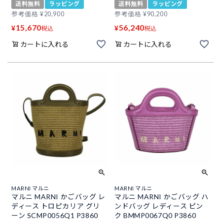
送料無料
ラッピング
送料無料
ラッピング
参考価格
¥
20,900
参考価格
¥
90,200
15,670
56,240
¥
¥
税込
税込
カートに入れる
カートに入れる
MARNI マルニ
MARNI マルニ
マルニ MARNI かごバッグ レ
マルニ MARNI かごバッグ ハ
ディース トロピカリア グリ
ンドバッグ レディース ピン
ーン SCMP0056Q1 P3860
ク BMMP0067Q0 P3860