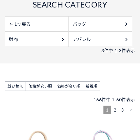
← 1つ戻る
バッグ
財布
アパレル
3
件中
1
-
3
件表示
並び替え
価格が安い順
価格が高い順
新着順
166
件中
1
-
60
件表示
1
2
3