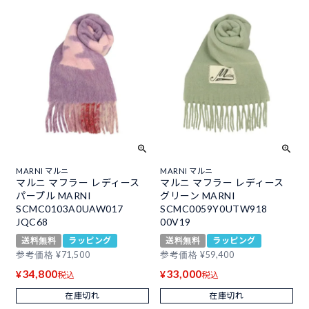
MARNI マルニ
MARNI マルニ
マルニ マフラー レディース
マルニ マフラー レディース
パープル MARNI
グリーン MARNI
SCMC0103A0UAW017
SCMC0059Y0UTW918
JQC68
00V19
送料無料
ラッピング
送料無料
ラッピング
参考価格
¥
71,500
参考価格
¥
59,400
34,800
33,000
¥
¥
税込
税込
在庫切れ
在庫切れ