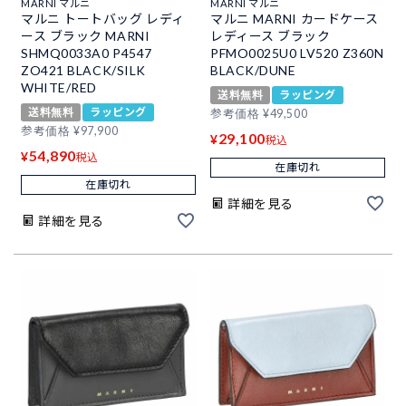
MARNI マルニ
MARNI マルニ
マルニ トートバッグ レディ
マルニ MARNI カードケース
ース ブラック MARNI
レディース ブラック
SHMQ0033A0 P4547
PFMO0025U0 LV520 Z360N
ZO421 BLACK/SILK
BLACK/DUNE
WHITE/RED
送料無料
ラッピング
送料無料
ラッピング
参考価格
¥
49,500
参考価格
¥
97,900
29,100
¥
税込
54,890
¥
税込
在庫切れ
在庫切れ
詳細を見る
詳細を見る