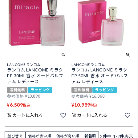
LANCOME ランコム
LANCOME ランコム
ランコム LANCOME ミラク
ランコム LANCOME ミラク
EP 30ML 香水 オードパルフ
EP 50ML 香水 オードパルフ
ァム レディース
ァム レディース
送料無料
ラッピング
送料無料
ラッピング
参考価格
¥
10,890
参考価格
¥
16,060
6,589
10,989
¥
¥
税込
税込
カートに入れる
カートに入れる
2
件中
1
-
2
件表示
並び替え
価格が安い順
価格が高い順
新着順