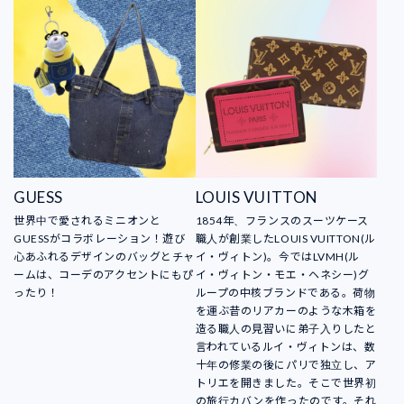
GUESS
LOUIS VUITTON
世界中で愛されるミニオンと
1854年、フランスのスーツケース
GUESSがコラボレーション！遊び
職人が創業したLOUIS VUITTON(ル
心あふれるデザインのバッグとチャ
イ・ヴィトン)。今ではLVMH(ル
ームは、コーデのアクセントにもぴ
イ・ヴィトン・モエ・ヘネシー)グ
ったり！
ループの中核ブランドである。荷物
を運ぶ昔のリアカーのような木箱を
造る職人の見習いに弟子入りしたと
言われているルイ・ヴィトンは、数
十年の修業の後にパリで独立し、ア
トリエを開きました。そこで世界初
の旅行カバンを作ったのです。それ