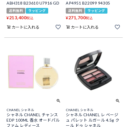
ABH318 B23610 U7916 GD
AP4951 B22099 94305
送料無料
ラッピング
送料無料
ラッピング
213,400
271,700
¥
¥
税込
税込
カートに入れる
カートに入れる
CHANEL シャネル
CHANEL シャネル
シャネル CHANEL チャンス
シャネル CHANEL レ ベージ
EDP 100ML 香水 オードパル
ュ パレット ルガール 4.5g ク
ファム レディース
ール ドゥ シャネル