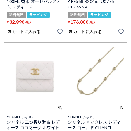
100ML 香水 オードパルファ
ABF568 B20465 U0776
ム レディース
U0776 SV
送料無料
ラッピング
送料無料
ラッピング
32,890
176,000
¥
¥
税込
税込
カートに入れる
カートに入れる
CHANEL シャネル
CHANEL シャネル
シャネル 三つ折り財布 レデ
シャネル ネックレス レディ
ィース ココマーク ホワイト
ース ゴールド CHANEL