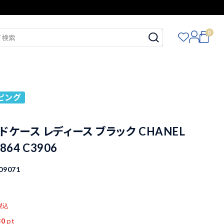
0
ピング
ル
ドケース レディース ブラック CHANEL
864 C3906
09071
税込
80
pt