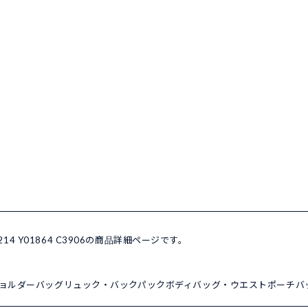
214 Y01864 C3906の商品詳細ページです。
ョルダーバッグ
リュック・バックパック
ボディバッグ・ウエストポーチ
バ