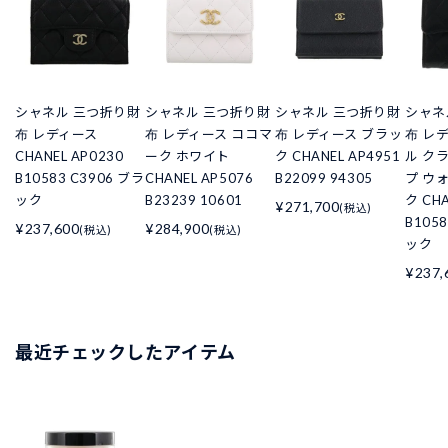
シャネル 三つ折り財
シャネル 三つ折り財
シャネル 三つ折り財
シャネ
布 レディース
布 レディース ココマ
布 レディース ブラッ
布 レ
CHANEL AP0230
ーク ホワイト
ク CHANEL AP4951
ル ク
B10583 C3906 ブラ
CHANEL AP5076
B22099 94305
プ ウ
ック
B23239 10601
ク CHA
¥271,700
(税込)
B105
¥237,600
¥284,900
(税込)
(税込)
ック
¥237,
最近チェックしたアイテム