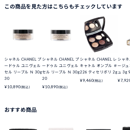
この商品を見た方はこちらもチェックしています
シャネル CHANEL プ
シャネル CHANEL プ
シャネル CHANEL レ
シャネル
ードゥル ユニヴェル
ードゥル ユニヴェル
キャトル オンブル ＃
ージュ
セル リーブル Ｎ 30g
セル リーブル Ｎ 30g
226 ティセリボリ 2g
ュ 3g
30
20
¥9,460
¥7,92
(税込)
¥10,890
¥10,890
(税込)
(税込)
おすすめ商品