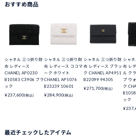
おすすめ商品
シャネル 三つ折り財
シャネル 三つ折り財
シャネル 三つ折り財
シャネ
布 レディース
布 レディース ココマ
布 レディース ブラッ
布 レ
CHANEL AP0230
ーク ホワイト
ク CHANEL AP4951
ル ク
B10583 C3906 ブラ
CHANEL AP5076
B22099 94305
プ ウ
ック
B23239 10601
ク CHA
¥271,700
(税込)
B105
¥237,600
¥284,900
(税込)
(税込)
ック
¥237,
最近チェックしたアイテム