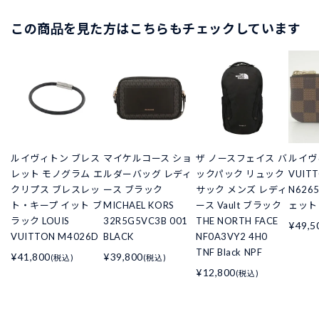
この商品を見た方はこちらもチェックしています
ルイヴィトン ブレス
マイケルコース ショ
ザ ノースフェイス バ
ルイヴィ
レット モノグラム エ
ルダーバッグ レディ
ックパック リュック
VUIT
クリプス ブレスレッ
ース ブラック
サック メンズ レディ
N626
ト・キープ イット ブ
MICHAEL KORS
ース Vault ブラック
ェット
ラック LOUIS
32R5G5VC3B 001
THE NORTH FACE
¥49,5
VUITTON M4026D
BLACK
NF0A3VY2 4H0
TNF Black NPF
¥41,800
¥39,800
(税込)
(税込)
¥12,800
(税込)