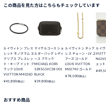
この商品を見た方はこちらもチェックしています
ルイヴィトン ブレス
マイケルコース ショ
ルイヴィトン ネック
ルイヴィ
レット モノグラム エ
ルダーバッグ レディ
レス チェーン・LV ユ
VUIT
クリプス ブレスレッ
ース ブラック
アーズ ゴールド
N626
ト・キープ イット ブ
MICHAEL KORS
LOUIS VUITTON
ェット
ラック LOUIS
32R5G5VC3B 001
M02740 ゴールド
¥49,5
VUITTON M4026D
BLACK
¥78,100
(税込)
¥41,800
¥39,800
(税込)
(税込)
おすすめ商品