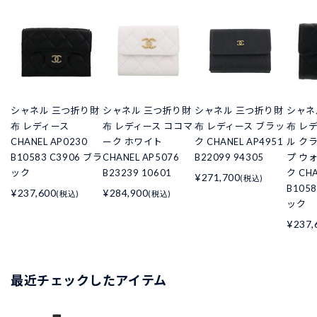
シャネル 三つ折り財
シャネル 三つ折り財
シャネル 三つ折り財
シャネ
布 レディース
布 レディース ココマ
布 レディース ブラッ
布 レ
CHANEL AP0230
ーク ホワイト
ク CHANEL AP4951
ル ク
B10583 C3906 ブラ
CHANEL AP5076
B22099 94305
プ ウ
ック
B23239 10601
ク CHA
¥271,700
(税込)
B105
¥237,600
¥284,900
(税込)
(税込)
ック
¥237,
最近チェックしたアイテム