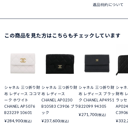
返品特約について
この商品を見た方はこちらもチェックしています
シャネル 三つ折り財
シャネル 三つ折り財
シャネル 三つ折り財
シャネル
布 レディース ココマ
布 レディース
布 レディース ブラッ
財布 
ーク ホワイト
CHANEL AP0230
ク CHANEL AP4951
ラッセ
CHANEL AP5076
B10583 C3906 ブラ
B22099 94305
AP024
B23239 10601
ック
C390
¥271,700
(税込)
¥284,900
¥237,600
¥332,
(税込)
(税込)