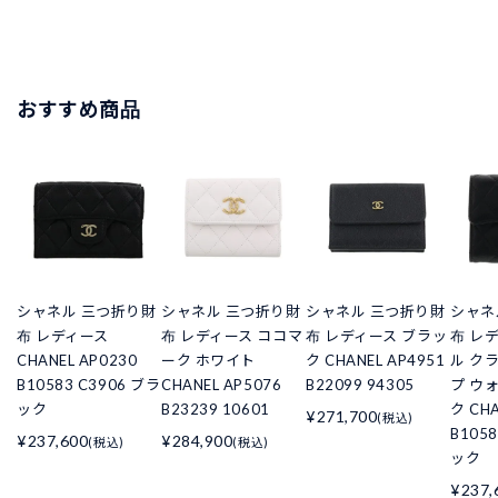
おすすめ商品
シャネル 三つ折り財
シャネル 三つ折り財
シャネル 三つ折り財
シャネ
布 レディース
布 レディース ココマ
布 レディース ブラッ
布 レ
CHANEL AP0230
ーク ホワイト
ク CHANEL AP4951
ル ク
B10583 C3906 ブラ
CHANEL AP5076
B22099 94305
プ ウ
ック
B23239 10601
ク CHA
¥271,700
(税込)
B105
¥237,600
¥284,900
(税込)
(税込)
ック
¥237,