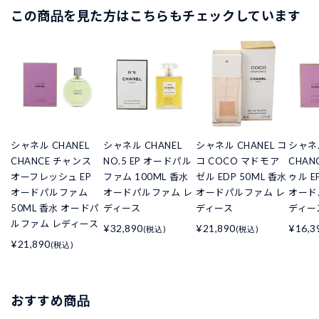
この商品を見た方はこちらもチェックしています
シャネル CHANEL
シャネル CHANEL
シャネル CHANEL コ
シャネル
CHANCE チャンス
NO.5 EP オードパル
コ COCO マドモア
CHAN
オーフレッシュ EP
ファム 100ML 香水
ゼル EDP 50ML 香水
ゥル E
オードパルファム
オードパルファム レ
オードパルファム レ
オード
50ML 香水 オードパ
ディース
ディース
ディー
ルファム レディース
¥32,890
¥21,890
¥16,3
(税込)
(税込)
¥21,890
(税込)
おすすめ商品