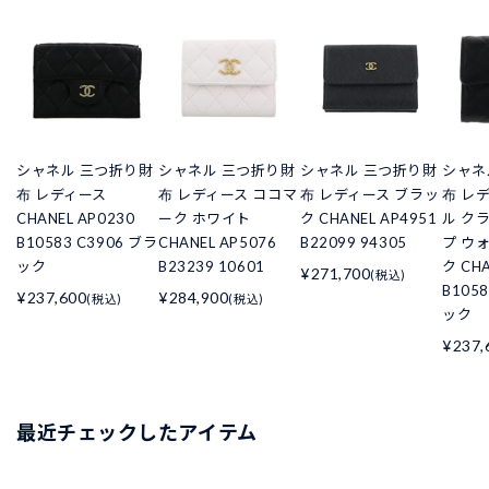
シャネル 三つ折り財
シャネル 三つ折り財
シャネル 三つ折り財
シャネ
布 レディース
布 レディース ココマ
布 レディース ブラッ
布 レ
CHANEL AP0230
ーク ホワイト
ク CHANEL AP4951
ル ク
B10583 C3906 ブラ
CHANEL AP5076
B22099 94305
プ ウ
ック
B23239 10601
ク CHA
¥271,700
(税込)
B105
¥237,600
¥284,900
(税込)
(税込)
ック
¥237,
最近チェックしたアイテム