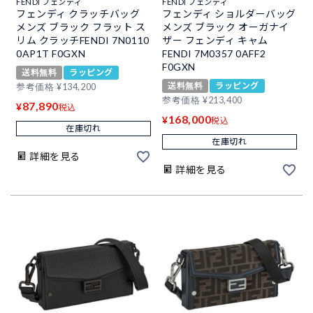
FENDI フェンディ
FENDI フェンディ
フェンディ クラッチバッグ
フェンディ ショルダーバッグ
メンズ ブラック フラット ス
メンズ ブラック オーガナイ
リム クラッチFENDI 7N0110
ザー フェンディ キャム
0AP1T F0GXN
FENDI 7M0357 0AFF2
F0GXN
送料無料
ラッピング
送料無料
ラッピング
参考価格
¥
134,200
参考価格
¥
213,400
87,890
¥
税込
168,000
¥
税込
在庫切れ
在庫切れ
詳細を見る
詳細を見る