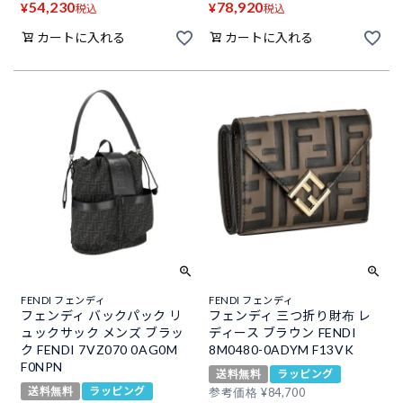
54,230
78,920
¥
¥
税込
税込
カートに入れる
カートに入れる
FENDI フェンディ
FENDI フェンディ
フェンディ バックパック リ
フェンディ 三つ折り財布 レ
ュックサック メンズ ブラッ
ディース ブラウン FENDI
ク FENDI 7VZ070 0AG0M
8M0480-0ADYM F13VK
F0NPN
送料無料
ラッピング
送料無料
ラッピング
参考価格
¥
84,700