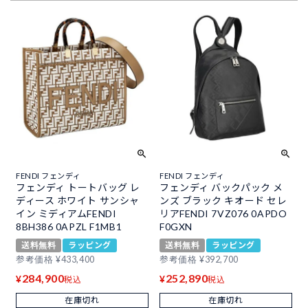
FENDI フェンディ
FENDI フェンディ
フェンディ トートバッグ レ
フェンディ バックパック メ
ディース ホワイト サンシャ
ンズ ブラック キオード セレ
イン ミディアムFENDI
リアFENDI 7VZ076 0APDO
8BH386 0APZL F1MB1
F0GXN
送料無料
ラッピング
送料無料
ラッピング
参考価格
¥
433,400
参考価格
¥
392,700
284,900
252,890
¥
¥
税込
税込
在庫切れ
在庫切れ