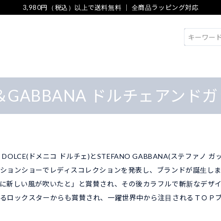
3,980円（税込）以上で送料無料 ｜ 全商品ラッピング対応
検索
E＆GABBANA ドルチェアンド
O DOLCE(ドメニコ ドルチェ)とSTEFANO GABBANA(ステファノ
ションショーでレディスコレクションを発表し、ブランドが誕生しま
に新しい風が吹いたと」と賞賛され、その後カラフルで斬新なデザ
るロックスターからも賞賛され、一躍世界中から注目されるＴＯＰ