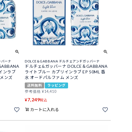
ッバーナ
DOLCE＆GABBANA ドルチェアンドガッバーナ
ABBANA
ドルチェ&ガッバーナ DOLCE＆GABBANA
インラブ
ライトブルー カプリインラブ EP 50ML 香
 メンズ
水 オードパルファム メンズ
送料無料
ラッピング
参考価格
¥
14,410
7,249
¥
税込
カートに入れる