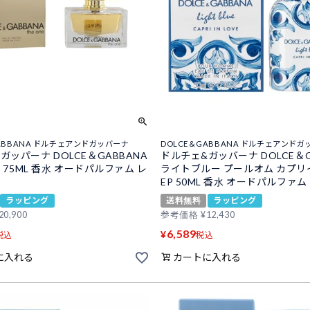
GABBANA ドルチェアンドガッバーナ
DOLCE＆GABBANA ドルチェアンドガ
ガッパーナ DOLCE＆GABBANA
ドルチェ&ガッバーナ DOLCE＆G
P 75ML 香水 オードパルファム レ
ライトブルー プールオム カプリ
EP 50ML 香水 オードパルファム
ラッピング
送料無料
ラッピング
20,900
参考価格
¥
12,430
6,589
¥
税込
税込
に入れる
カートに入れる