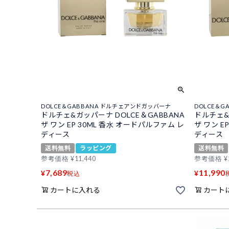
DOLCE＆GABBANA ドルチェアンドガッバーナ
DOLCE＆
ドルチェ&ガッパーナ DOLCE＆GABBANA
ドルチェ&
ザ ワン EP 30ML 香水 オードパルファム レ
ザ ワン E
ディース
ディース
送料無料
ラッピング
送料無料
参考価格
¥
11,440
参考価格
¥
7,689
11,990
¥
¥
税込
カートに入れる
カート