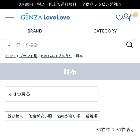
3,980円（税込）以上で送料無料 ｜ 全商品ラッピング対応
0
BRAND
CATEGORY
HOME
ブランド別
BVLGARI ブルガリ
財布
財布
← 1つ戻る
並び替え
価格が安い順
価格が高い順
新着順
57
件中
1
-
57
件表示