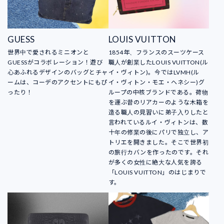
GUESS
LOUIS VUITTON
世界中で愛されるミニオンと
1854年、フランスのスーツケース
GUESSがコラボレーション！遊び
職人が創業したLOUIS VUITTON(ル
心あふれるデザインのバッグとチャ
イ・ヴィトン)。今ではLVMH(ル
ームは、コーデのアクセントにもぴ
イ・ヴィトン・モエ・ヘネシー)グ
ったり！
ループの中核ブランドである。荷物
を運ぶ昔のリアカーのような木箱を
造る職人の見習いに弟子入りしたと
言われているルイ・ヴィトンは、数
十年の修業の後にパリで独立し、ア
トリエを開きました。そこで世界初
の旅行カバンを作ったのです。それ
が多くの女性に絶大な人気を誇る
「LOUIS VUITTON」のはじまりで
す。