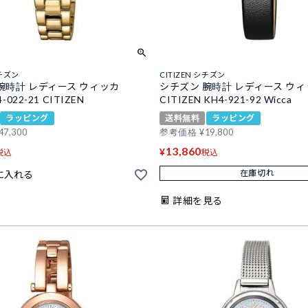
シチズン
CITIZEN シチズン
腕時計 レディース ウィッカ
シチズン 腕時計 レディース ウ
4-022-21 CITIZEN
CITIZEN KH4-921-92 Wicca
ラッピング
送料無料
ラッピング
47,300
参考価格
¥
19,800
13,860
¥
税込
税込
在庫切れ
に入れる
詳細を見る