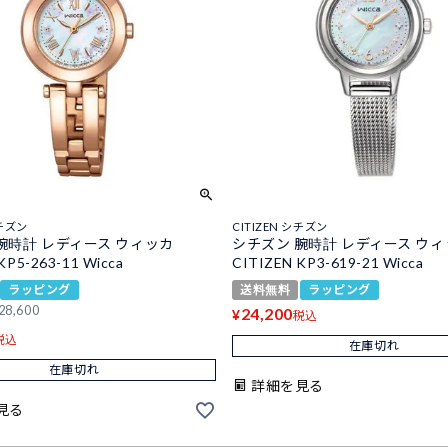
シチズン
CITIZEN シチズン
腕時計 レディース ウィッカ
シチズン 腕時計 レディース ウ
KP5-263-11 Wicca
CITIZEN KP3-619-21 Wicca
ラッピング
送料無料
ラッピング
28,600
24,200
¥
税込
税込
在庫切れ
在庫切れ
詳細を見る
見る