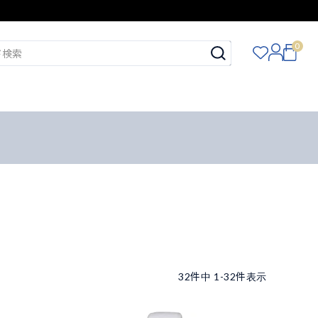
0
32
件中
1
-
32
件表示