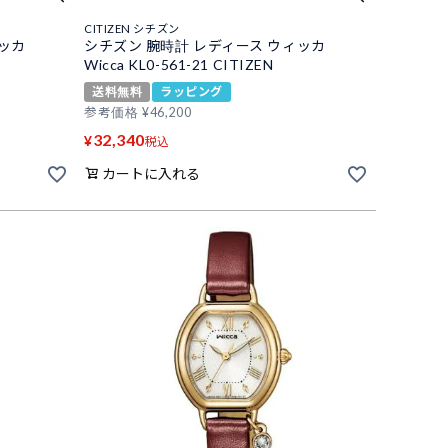
CITIZEN シチズン
ィッカ
シチズン 腕時計 レディース ウィッカ
Wicca KL0-561-21 CITIZEN
送料無料
ラッピング
参考価格
¥
46,200
32,340
¥
税込
カートに入れる